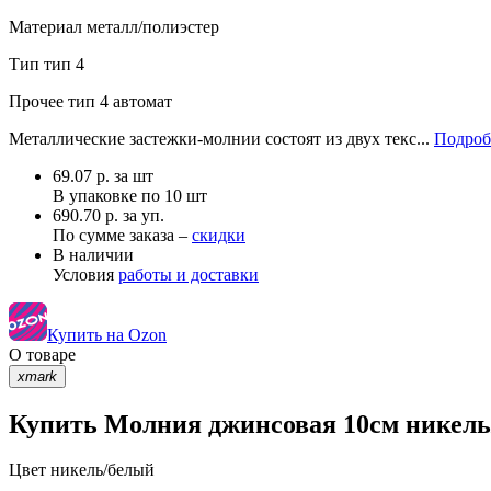
Материал
металл/полиэстер
Тип
тип 4
Прочее
тип 4 автомат
Металлические застежки-молнии состоят из двух текс...
Подроб
69.07
р.
за шт
В упаковке по
10 шт
690.70 р. за уп.
По сумме заказа –
скидки
В наличии
Условия
работы и доставки
Купить на Ozon
О товаре
xmark
Купить Молния джинсовая 10см никель/
Цвет
никель/белый