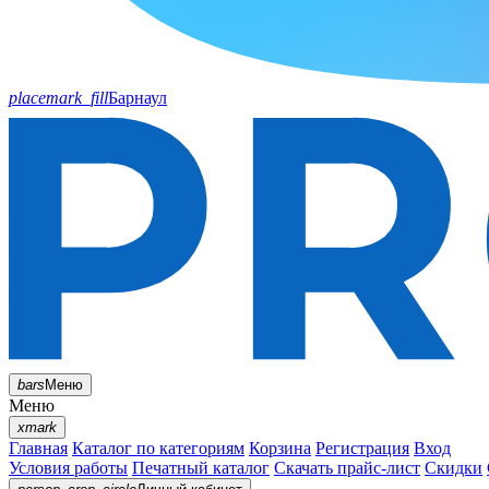
placemark_fill
Барнаул
bars
Меню
Меню
xmark
Главная
Каталог по категориям
Корзина
Регистрация
Вход
Условия работы
Печатный каталог
Скачать прайс-лист
Скидки