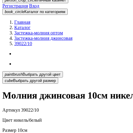
person_crop_circle
Личный кабинет
Регистрация
Вход
book_circle
Каталог
по категориям
Главная
Каталог
Застежка-молния оптом
Застежка-молния джинсовая
39022/10
paintbrush
Выбрать другой цвет
cube
Выбрать другой размер
Молния джинсовая 10см никел
Артикул
39022/10
Цвет
никель/белый
Размер
10см