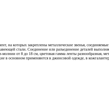
лент, на которых закреплены металлические звенья, соединяемы
ржавеющей стали. Соединение или разъединение деталей выполн
-молнии от 8 до 18 см, цветовая гамма ленты разнообразная, м
кие в основном применяются в джинсовой одежде, в кожгалантер