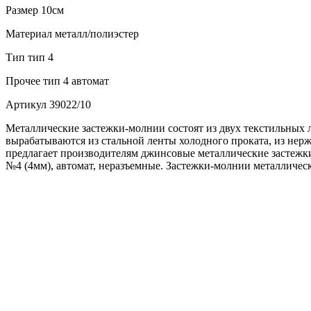
Размер
10см
Материал
металл/полиэстер
Тип
тип 4
Прочее
тип 4 автомат
Артикул
39022/10
Металлические застежки-молнии состоят из двух текстильных 
вырабатываются из стальной ленты холодного проката, из не
предлагает производителям джинсовые металлические застежки
№4 (4мм), автомат, неразъемные. Застежки-молнии металличес