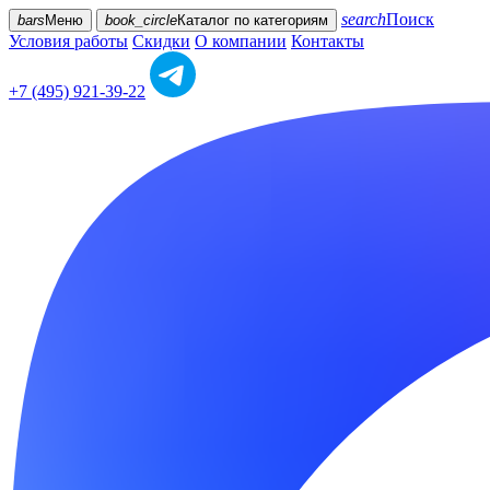
search
Поиск
bars
Меню
book_circle
Каталог
по категориям
Условия работы
Скидки
О компании
Контакты
+7 (495) 921-39-22