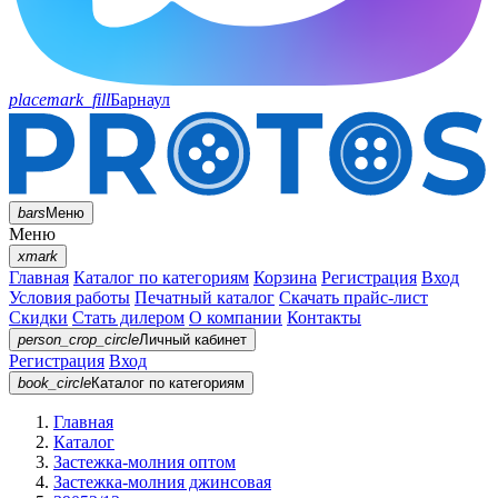
placemark_fill
Барнаул
bars
Меню
Меню
xmark
Главная
Каталог по категориям
Корзина
Регистрация
Вход
Условия работы
Печатный каталог
Скачать прайс-лист
Скидки
Стать дилером
О компании
Контакты
person_crop_circle
Личный кабинет
Регистрация
Вход
book_circle
Каталог
по категориям
Главная
Каталог
Застежка-молния оптом
Застежка-молния джинсовая