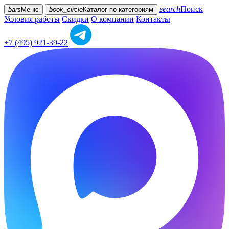
search
Поиск
bars
Меню
book_circle
Каталог
по категориям
Условия работы
Скидки
О компании
Контакты
+7 (495) 921-39-22