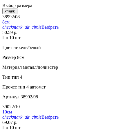
Выбор размера
xmark
38992/08
8см
checkmark_alt_circle
Выбрать
50.59 р.
По 10 шт
Цвет
никель/белый
Размер
8см
Материал
металл/полиэстер
Тип
тип 4
Прочее
тип 4 автомат
Артикул
38992/08
39022/10
10см
checkmark_alt_circle
Выбрать
69.07 р.
По 10 шт