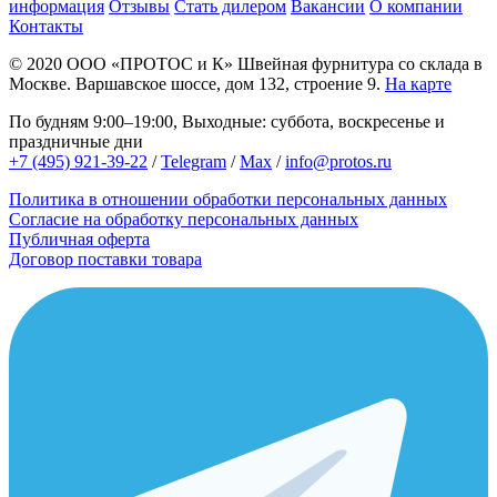
информация
Отзывы
Стать дилером
Вакансии
О компании
Контакты
© 2020
ООО «ПРОТОС и К»
Швейная фурнитура со склада в
Москве.
Варшавское шоссе, дом 132, строение 9.
На карте
По будням 9:00–19:00, Выходные: суббота, воскресенье и
праздничные дни
+7 (495) 921-39-22
/
Telegram
/
Max
/
info@protos.ru
Политика в отношении обработки персональных данных
Согласие на обработку персональных данных
Публичная оферта
Договор поставки товара