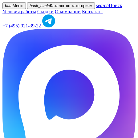
search
Поиск
bars
Меню
book_circle
Каталог
по категориям
Условия работы
Скидки
О компании
Контакты
+7 (495) 921-39-22