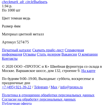
checkmark_alt_circle
Выбрать
1.94 р.
По 1000 шт
Цвет
темная медь
Размер
4мм
Материал
цветной металл
Артикул
5274/75
Печатный каталог
Скачать прайс-лист
Справочная
информация
Отзывы
Стать дилером
Вакансии
О компании
Контакты
© 2020
ООО «ПРОТОС и К»
Швейная фурнитура со склада в
Москве.
Варшавское шоссе, дом 132, строение 9.
На карте
По будням 9:00–19:00, Выходные: суббота, воскресенье и
праздничные дни
+7 (495) 921-39-22
/
Telegram
/
Max
/
info@protos.ru
Политика в отношении обработки персональных данных
Согласие на обработку персональных данных
Публичная оферта