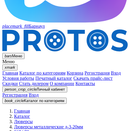
placemark_fill
Барнаул
bars
Меню
Меню
xmark
Главная
Каталог по категориям
Корзина
Регистрация
Вход
Условия работы
Печатный каталог
Скачать прайс-лист
Скидки
Стать дилером
О компании
Контакты
person_crop_circle
Личный кабинет
Регистрация
Вход
book_circle
Каталог
по категориям
Главная
Каталог
Люверсы
Люверсы металлические д-3-20мм