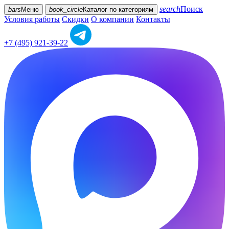
search
Поиск
bars
Меню
book_circle
Каталог
по категориям
Условия работы
Скидки
О компании
Контакты
+7 (495) 921-39-22