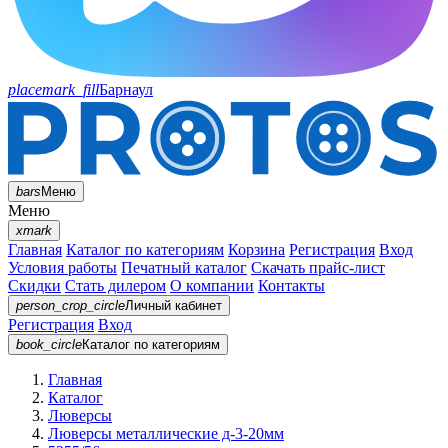
placemark_fill
Барнаул
bars
Меню
Меню
xmark
Главная
Каталог по категориям
Корзина
Регистрация
Вход
Условия работы
Печатный каталог
Скачать прайс-лист
Скидки
Стать дилером
О компании
Контакты
person_crop_circle
Личный кабинет
Регистрация
Вход
book_circle
Каталог
по категориям
Главная
Каталог
Люверсы
Люверсы металлические д-3-20мм