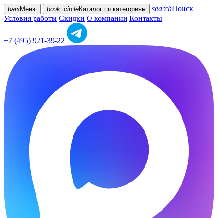
search
Поиск
bars
Меню
book_circle
Каталог
по категориям
Условия работы
Скидки
О компании
Контакты
+7 (495) 921-39-22