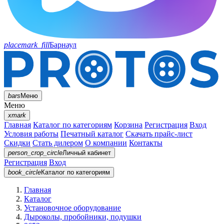
placemark_fill
Барнаул
bars
Меню
Меню
xmark
Главная
Каталог по категориям
Корзина
Регистрация
Вход
Условия работы
Печатный каталог
Скачать прайс-лист
Скидки
Стать дилером
О компании
Контакты
person_crop_circle
Личный кабинет
Регистрация
Вход
book_circle
Каталог
по категориям
Главная
Каталог
Установочное оборудование
Дыроколы, пробойники, подушки