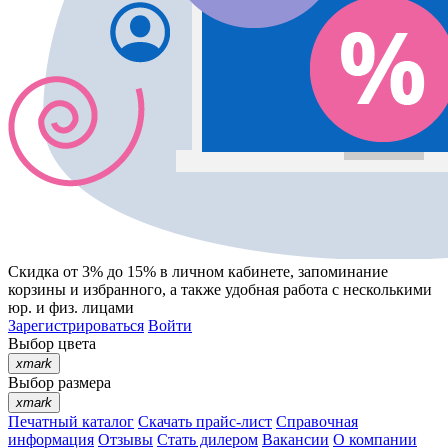
Скидка от 3% до 15%
в личном кабинете, запоминание
корзины
и
избранного
, а также удобная работа с несколькими
юр. и физ. лицами
Зарегистрироваться
Войти
Выбор цвета
xmark
Выбор размера
xmark
Печатный каталог
Скачать прайс-лист
Справочная
информация
Отзывы
Стать дилером
Вакансии
О компании