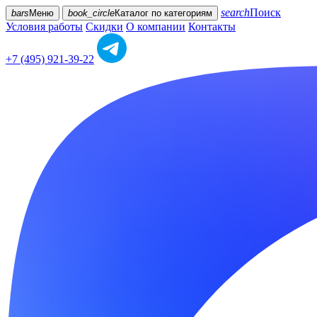
search
Поиск
bars
Меню
book_circle
Каталог
по категориям
Условия работы
Скидки
О компании
Контакты
+7 (495) 921-39-22