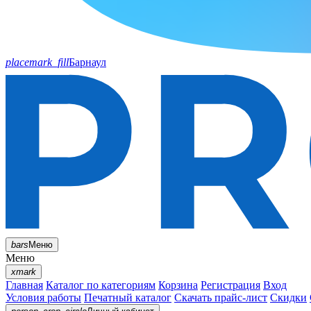
placemark_fill
Барнаул
bars
Меню
Меню
xmark
Главная
Каталог по категориям
Корзина
Регистрация
Вход
Условия работы
Печатный каталог
Скачать прайс-лист
Скидки