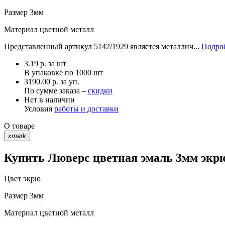
Размер
3мм
Материал
цветной металл
Представленный артикул 5142/1929 является металлич...
Подроб
3.19
р.
за шт
В упаковке по
1000 шт
3190.00 р. за уп.
По сумме заказа –
скидки
Нет в наличии
Условия
работы и доставки
О товаре
xmark
Купить Люверс цветная эмаль 3мм экрю
Цвет
экрю
Размер
3мм
Материал
цветной металл