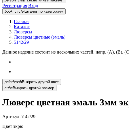
person_crop_circle
Личный кабинет
Регистрация
Вход
book_circle
Каталог
по категориям
Главная
Каталог
Люверсы
Люверсы цветные (эмаль)
5142/29
Данное изделие состоит из нескольких частей, напр. (А), (B), (С
paintbrush
Выбрать другой цвет
cube
Выбрать другой размер
Люверс цветная эмаль 3мм эк
Артикул
5142/29
Цвет
экрю