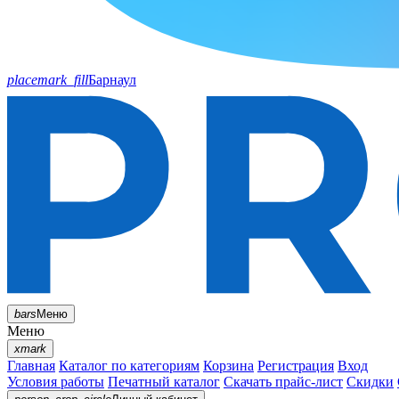
placemark_fill
Барнаул
bars
Меню
Меню
xmark
Главная
Каталог по категориям
Корзина
Регистрация
Вход
Условия работы
Печатный каталог
Скачать прайс-лист
Скидки