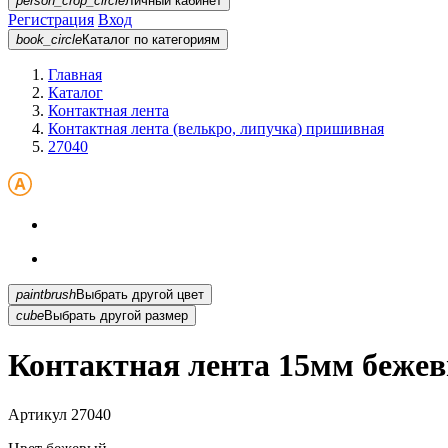
person_crop_circle
Личный кабинет
Регистрация
Вход
book_circle
Каталог
по категориям
Главная
Каталог
Контактная лента
Контактная лента (велькро, липучка) пришивная
27040
paintbrush
Выбрать другой цвет
cube
Выбрать другой размер
Контактная лента 15мм бежев
Артикул
27040