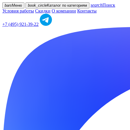
search
Поиск
bars
Меню
book_circle
Каталог
по категориям
Условия работы
Скидки
О компании
Контакты
+7 (495) 921-39-22