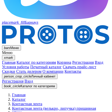
placemark_fill
Барнаул
bars
Меню
Меню
xmark
Главная
Каталог по категориям
Корзина
Регистрация
Вход
Условия работы
Печатный каталог
Скачать прайс-лист
Скидки
Стать дилером
О компании
Контакты
person_crop_circle
Личный кабинет
Регистрация
Вход
book_circle
Каталог
по категориям
Главная
Каталог
Контактная лента
Контактная лента (велькро, липучка) пришивная