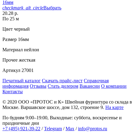
16мм
checkmark_alt_circle
Выбрать
20.28 р.
По 25 м
Цвет
черный
Размер
16мм
Материал
нейлон
Прочее
жесткая
Артикул
27001
Печатный каталог
Скачать прайс-лист
Справочная
информация
Отзывы
Стать дилером
Вакансии
О компании
Контакты
© 2020
ООО «ПРОТОС и К»
Швейная фурнитура со склада в
Москве.
Варшавское шоссе, дом 132, строение 9.
На карте
По будням 9:00–19:00, Выходные: суббота, воскресенье и
праздничные дни
+7 (495) 921-39-22
/
Telegram
/
Max
/
info@protos.ru