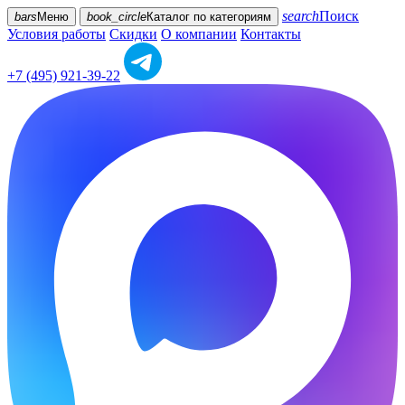
search
Поиск
bars
Меню
book_circle
Каталог
по категориям
Условия работы
Скидки
О компании
Контакты
+7 (495) 921-39-22