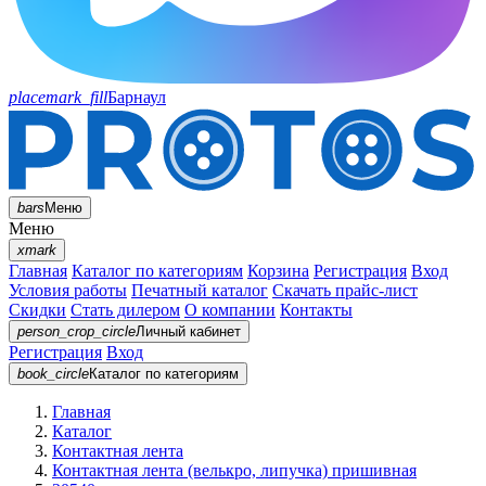
placemark_fill
Барнаул
bars
Меню
Меню
xmark
Главная
Каталог по категориям
Корзина
Регистрация
Вход
Условия работы
Печатный каталог
Скачать прайс-лист
Скидки
Стать дилером
О компании
Контакты
person_crop_circle
Личный кабинет
Регистрация
Вход
book_circle
Каталог
по категориям
Главная
Каталог
Контактная лента
Контактная лента (велькро, липучка) пришивная