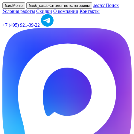
search
Поиск
bars
Меню
book_circle
Каталог
по категориям
Условия работы
Скидки
О компании
Контакты
+7 (495) 921-39-22