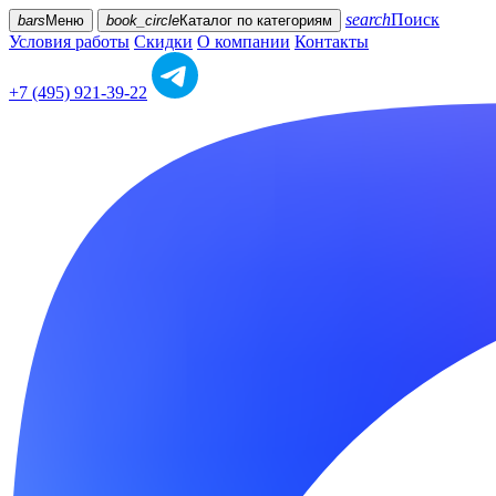
search
Поиск
bars
Меню
book_circle
Каталог
по категориям
Условия работы
Скидки
О компании
Контакты
+7 (495) 921-39-22