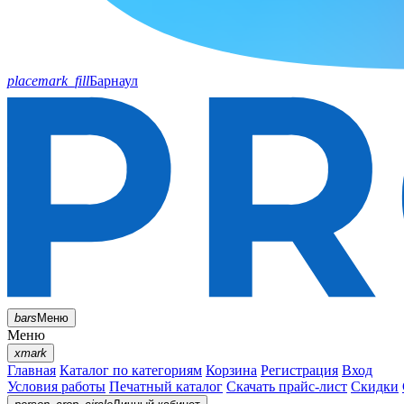
placemark_fill
Барнаул
bars
Меню
Меню
xmark
Главная
Каталог по категориям
Корзина
Регистрация
Вход
Условия работы
Печатный каталог
Скачать прайс-лист
Скидки