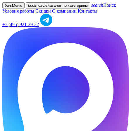
search
Поиск
bars
Меню
book_circle
Каталог
по категориям
Условия работы
Скидки
О компании
Контакты
+7 (495) 921-39-22