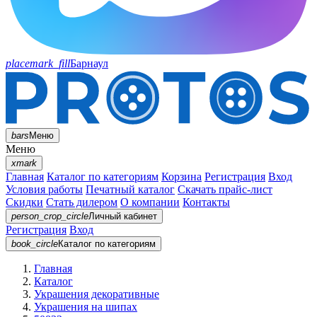
placemark_fill
Барнаул
bars
Меню
Меню
xmark
Главная
Каталог по категориям
Корзина
Регистрация
Вход
Условия работы
Печатный каталог
Скачать прайс-лист
Скидки
Стать дилером
О компании
Контакты
person_crop_circle
Личный кабинет
Регистрация
Вход
book_circle
Каталог
по категориям
Главная
Каталог
Украшения декоративные
Украшения на шипах