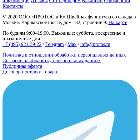
информация
Отзывы
Стать дилером
Вакансии
О компании
Контакты
© 2020
ООО «ПРОТОС и К»
Швейная фурнитура со склада в
Москве.
Варшавское шоссе, дом 132, строение 9.
На карте
По будням 9:00–19:00, Выходные: суббота, воскресенье и
праздничные дни
+7 (495) 921-39-22
/
Telegram
/
Max
/
info@protos.ru
Политика в отношении обработки персональных данных
Согласие на обработку персональных данных
Публичная оферта
Договор поставки товара