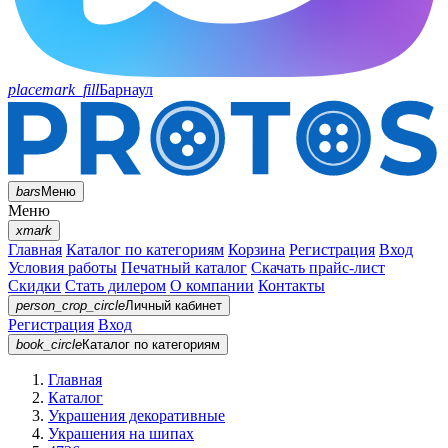
placemark_fill
Барнаул
bars
Меню
Меню
xmark
Главная
Каталог по категориям
Корзина
Регистрация
Вход
Условия работы
Печатный каталог
Скачать прайс-лист
Скидки
Стать дилером
О компании
Контакты
person_crop_circle
Личный кабинет
Регистрация
Вход
book_circle
Каталог
по категориям
Главная
Каталог
Украшения декоративные
Украшения на шипах