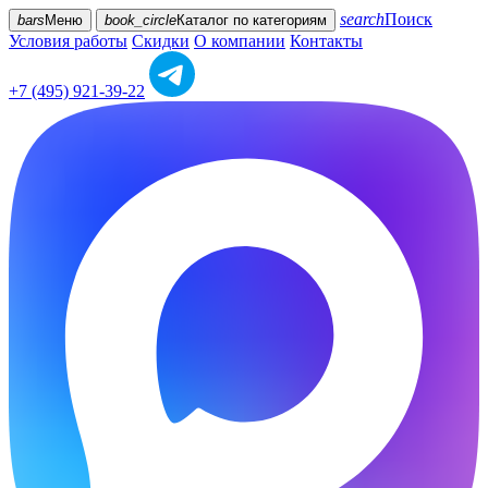
search
Поиск
bars
Меню
book_circle
Каталог
по категориям
Условия работы
Скидки
О компании
Контакты
+7 (495) 921-39-22