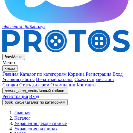
placemark_fill
Барнаул
bars
Меню
Меню
xmark
Главная
Каталог по категориям
Корзина
Регистрация
Вход
Условия работы
Печатный каталог
Скачать прайс-лист
Скидки
Стать дилером
О компании
Контакты
person_crop_circle
Личный кабинет
Регистрация
Вход
book_circle
Каталог
по категориям
Главная
Каталог
Украшения декоративные
Украшения на шипах