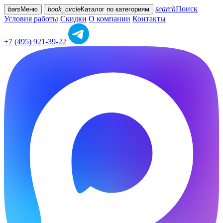
search
Поиск
bars
Меню
book_circle
Каталог
по категориям
Условия работы
Скидки
О компании
Контакты
+7 (495) 921-39-22