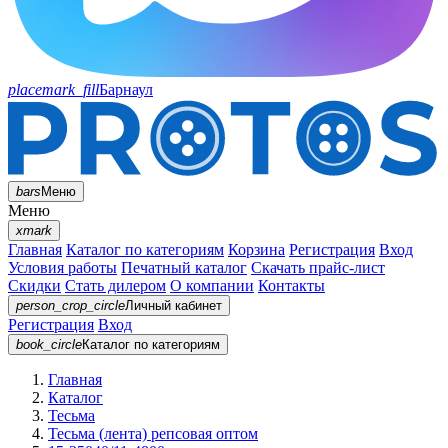
placemark_fill
Барнаул
bars
Меню
Меню
xmark
Главная
Каталог по категориям
Корзина
Регистрация
Вход
Условия работы
Печатный каталог
Скачать прайс-лист
Скидки
Стать дилером
О компании
Контакты
person_crop_circle
Личный кабинет
Регистрация
Вход
book_circle
Каталог
по категориям
Главная
Каталог
Тесьма
Тесьма (лента) репсовая оптом