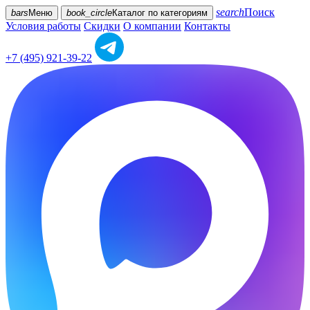
search
Поиск
bars
Меню
book_circle
Каталог
по категориям
Условия работы
Скидки
О компании
Контакты
+7 (495) 921-39-22