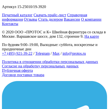
Артикул
15-25010/19-3920
Печатный каталог
Скачать прайс-лист
Справочная
информация
Отзывы
Стать дилером
Вакансии
О компании
Контакты
© 2020
ООО «ПРОТОС и К»
Швейная фурнитура со склада в
Москве.
Варшавское шоссе, дом 132, строение 9.
На карте
По будням 9:00–19:00, Выходные: суббота, воскресенье и
праздничные дни
+7 (495) 921-39-22
/
Telegram
/
Max
/
info@protos.ru
Политика в отношении обработки персональных данных
Согласие на обработку персональных данных
Публичная оферта
Договор поставки товара