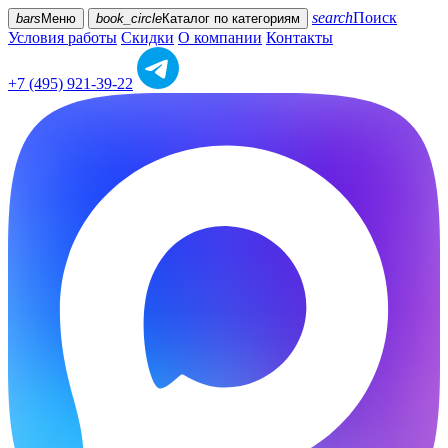
search
Поиск
bars
Меню
book_circle
Каталог
по категориям
Условия работы
Скидки
О компании
Контакты
+7 (495) 921-39-22