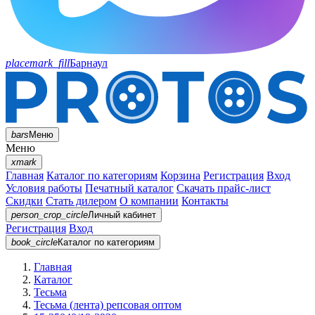
placemark_fill
Барнаул
bars
Меню
Меню
xmark
Главная
Каталог по категориям
Корзина
Регистрация
Вход
Условия работы
Печатный каталог
Скачать прайс-лист
Скидки
Стать дилером
О компании
Контакты
person_crop_circle
Личный кабинет
Регистрация
Вход
book_circle
Каталог
по категориям
Главная
Каталог
Тесьма
Тесьма (лента) репсовая оптом