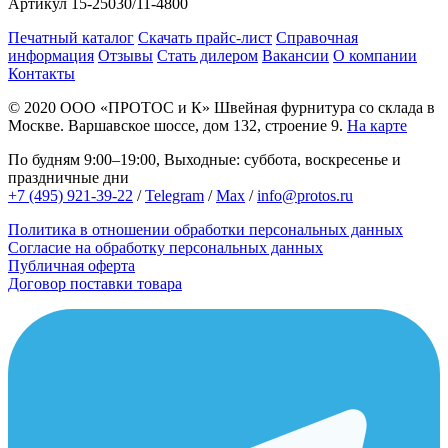
Артикул
15-25030/11-4800
Печатный каталог
Скачать прайс-лист
Справочная
информация
Отзывы
Стать дилером
Вакансии
О компании
Контакты
© 2020
ООО «ПРОТОС и К»
Швейная фурнитура со склада в
Москве.
Варшавское шоссе, дом 132, строение 9.
На карте
По будням 9:00–19:00, Выходные: суббота, воскресенье и
праздничные дни
+7 (495) 921-39-22
/
Telegram
/
Max
/
info@protos.ru
Политика в отношении обработки персональных данных
Согласие на обработку персональных данных
Публичная оферта
Договор поставки товара