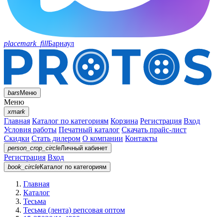
placemark_fill
Барнаул
bars
Меню
Меню
xmark
Главная
Каталог по категориям
Корзина
Регистрация
Вход
Условия работы
Печатный каталог
Скачать прайс-лист
Скидки
Стать дилером
О компании
Контакты
person_crop_circle
Личный кабинет
Регистрация
Вход
book_circle
Каталог
по категориям
Главная
Каталог
Тесьма
Тесьма (лента) репсовая оптом