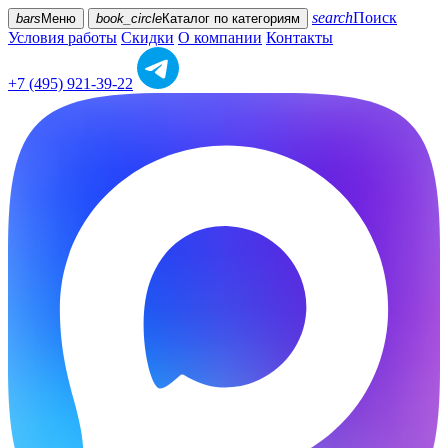
search
Поиск
bars
Меню
book_circle
Каталог
по категориям
Условия работы
Скидки
О компании
Контакты
+7 (495) 921-39-22