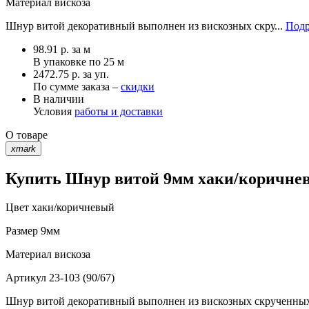
Материал
вискоза
Шнур витой декоративный выполнен из вискозных скру...
Подр
98.91
р.
за м
В упаковке по
25 м
2472.75 р. за уп.
По сумме заказа –
скидки
В наличии
Условия
работы и доставки
О товаре
xmark
Купить Шнур витой 9мм хаки/коричневы
Цвет
хаки/коричневый
Размер
9мм
Материал
вискоза
Артикул
23-103 (90/67)
Шнур витой декоративный выполнен из вискозных скрученных