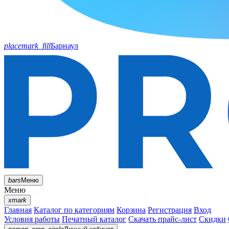
placemark_fill
Барнаул
bars
Меню
Меню
xmark
Главная
Каталог по категориям
Корзина
Регистрация
Вход
Условия работы
Печатный каталог
Скачать прайс-лист
Скидки