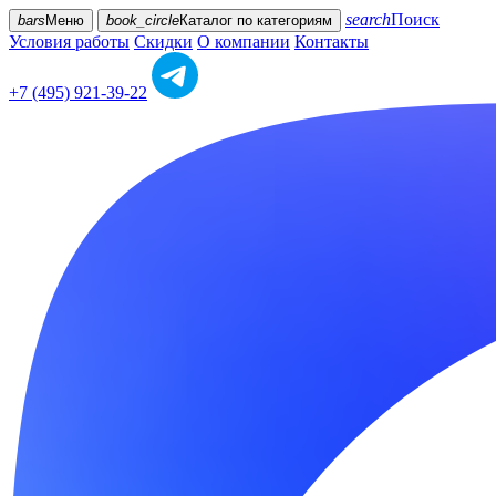
search
Поиск
bars
Меню
book_circle
Каталог
по категориям
Условия работы
Скидки
О компании
Контакты
+7 (495) 921-39-22