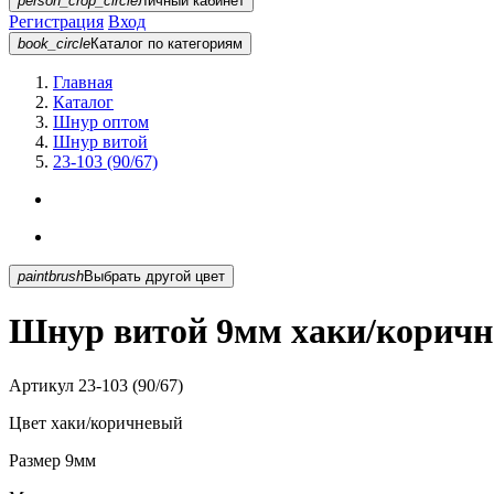
person_crop_circle
Личный кабинет
Регистрация
Вход
book_circle
Каталог
по категориям
Главная
Каталог
Шнур оптом
Шнур витой
23-103 (90/67)
paintbrush
Выбрать другой цвет
Шнур витой 9мм хаки/коричне
Артикул
23-103 (90/67)
Цвет
хаки/коричневый
Размер
9мм