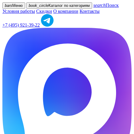
search
Поиск
bars
Меню
book_circle
Каталог
по категориям
Условия работы
Скидки
О компании
Контакты
+7 (495) 921-39-22