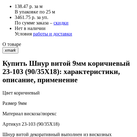
138.47
р.
за м
В упаковке по
25 м
3461.75 р. за уп.
По сумме заказа –
скидки
Нет в наличии
Условия
работы и доставки
О товаре
xmark
Купить Шнур витой 9мм коричневый
23-103 (90/35X18): характеристики,
описание, применение
Цвет
коричневый
Размер
9мм
Материал
вискоза/люрекс
Артикул
23-103 (90/35X18)
Шнур витой декоративный выполнен из вискозных