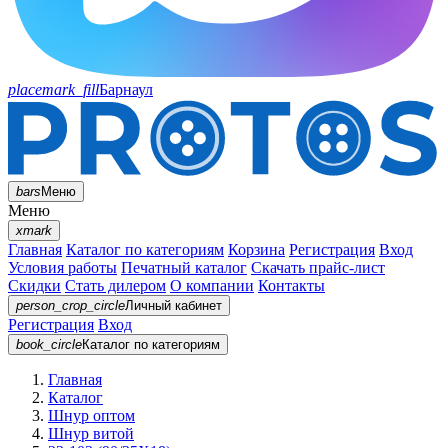
placemark_fill
Барнаул
bars
Меню
Меню
xmark
Главная
Каталог по категориям
Корзина
Регистрация
Вход
Условия работы
Печатный каталог
Скачать прайс-лист
Скидки
Стать дилером
О компании
Контакты
person_crop_circle
Личный кабинет
Регистрация
Вход
book_circle
Каталог
по категориям
Главная
Каталог
Шнур оптом
Шнур витой