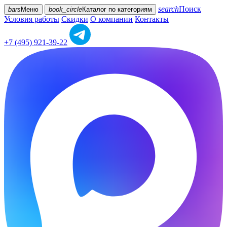
search
Поиск
bars
Меню
book_circle
Каталог
по категориям
Условия работы
Скидки
О компании
Контакты
+7 (495) 921-39-22