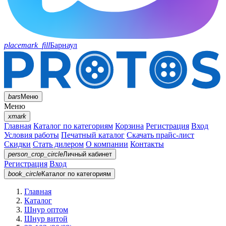
placemark_fill
Барнаул
bars
Меню
Меню
xmark
Главная
Каталог по категориям
Корзина
Регистрация
Вход
Условия работы
Печатный каталог
Скачать прайс-лист
Скидки
Стать дилером
О компании
Контакты
person_crop_circle
Личный кабинет
Регистрация
Вход
book_circle
Каталог
по категориям
Главная
Каталог
Шнур оптом
Шнур витой