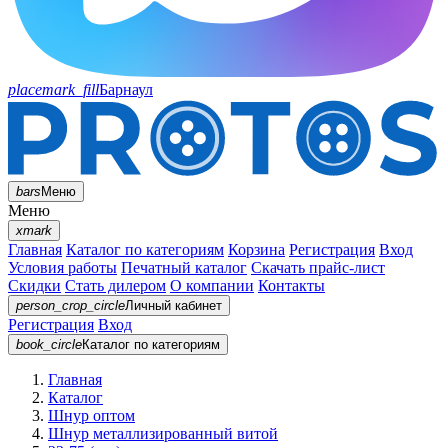
placemark_fill
Барнаул
bars
Меню
Меню
xmark
Главная
Каталог по категориям
Корзина
Регистрация
Вход
Условия работы
Печатный каталог
Скачать прайс-лист
Скидки
Стать дилером
О компании
Контакты
person_crop_circle
Личный кабинет
Регистрация
Вход
book_circle
Каталог
по категориям
Главная
Каталог
Шнур оптом
Шнур металлизированный витой