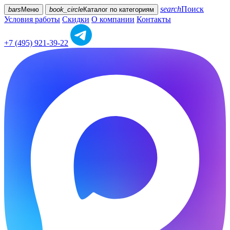
search
Поиск
bars
Меню
book_circle
Каталог
по категориям
Условия работы
Скидки
О компании
Контакты
+7 (495) 921-39-22