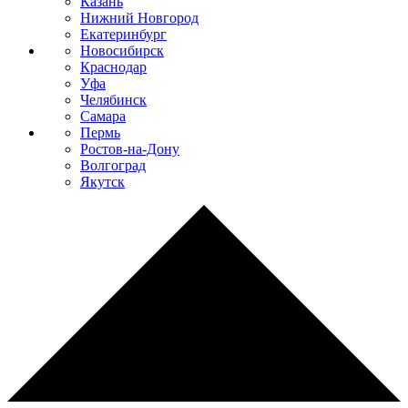
Казань
Нижний Новгород
Екатеринбург
Новосибирск
Краснодар
Уфа
Челябинск
Самара
Пермь
Ростов-на-Дону
Волгоград
Якутск