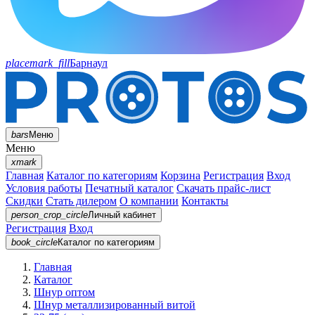
placemark_fill
Барнаул
bars
Меню
Меню
xmark
Главная
Каталог по категориям
Корзина
Регистрация
Вход
Условия работы
Печатный каталог
Скачать прайс-лист
Скидки
Стать дилером
О компании
Контакты
person_crop_circle
Личный кабинет
Регистрация
Вход
book_circle
Каталог
по категориям
Главная
Каталог
Шнур оптом
Шнур металлизированный витой