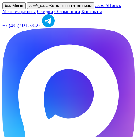
search
Поиск
bars
Меню
book_circle
Каталог
по категориям
Условия работы
Скидки
О компании
Контакты
+7 (495) 921-39-22