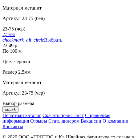
Материал
метанит
Артикул
23-75 (бел)
23-75 (чер)
2,5мм
checkmark_alt_circle
Выбрать
23.49 р.
По 100 м
Цвет
черный
Размер
2,5мм
Материал
метанит
Артикул
23-75 (чер)
Выбор размера
xmark
Печатный каталог
Скачать прайс-лист
Справочная
информация
Отзывы
Стать дилером
Вакансии
О компании
Контакты
© 2020
ООО «ПРОТОС и К»
Швейная фурнитура со склада в