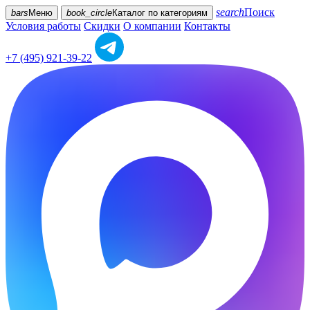
search
Поиск
bars
Меню
book_circle
Каталог
по категориям
Условия работы
Скидки
О компании
Контакты
+7 (495) 921-39-22