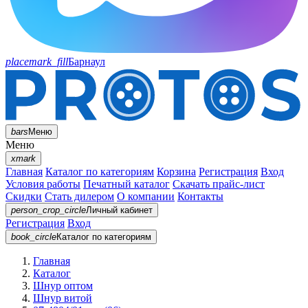
placemark_fill
Барнаул
bars
Меню
Меню
xmark
Главная
Каталог по категориям
Корзина
Регистрация
Вход
Условия работы
Печатный каталог
Скачать прайс-лист
Скидки
Стать дилером
О компании
Контакты
person_crop_circle
Личный кабинет
Регистрация
Вход
book_circle
Каталог
по категориям
Главная
Каталог
Шнур оптом
Шнур витой