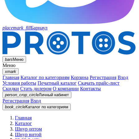
placemark_fill
Барнаул
bars
Меню
Меню
xmark
Главная
Каталог по категориям
Корзина
Регистрация
Вход
Условия работы
Печатный каталог
Скачать прайс-лист
Скидки
Стать дилером
О компании
Контакты
person_crop_circle
Личный кабинет
Регистрация
Вход
book_circle
Каталог
по категориям
Главная
Каталог
Шнур оптом
Шнур витой