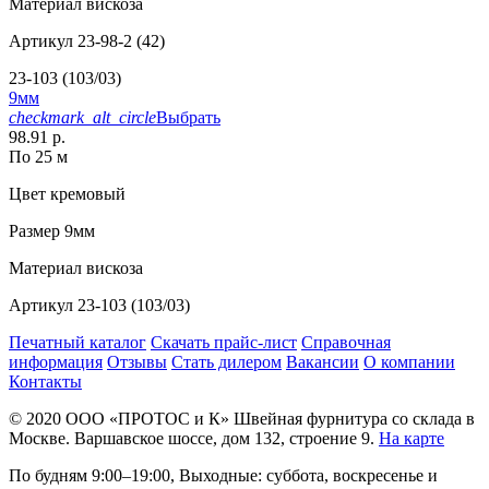
Материал
вискоза
Артикул
23-98-2 (42)
23-103 (103/03)
9мм
checkmark_alt_circle
Выбрать
98.91 р.
По 25 м
Цвет
кремовый
Размер
9мм
Материал
вискоза
Артикул
23-103 (103/03)
Печатный каталог
Скачать прайс-лист
Справочная
информация
Отзывы
Стать дилером
Вакансии
О компании
Контакты
© 2020
ООО «ПРОТОС и К»
Швейная фурнитура со склада в
Москве.
Варшавское шоссе, дом 132, строение 9.
На карте
По будням 9:00–19:00, Выходные: суббота, воскресенье и