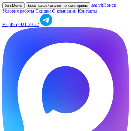
search
Поиск
bars
Меню
book_circle
Каталог
по категориям
Условия работы
Скидки
О компании
Контакты
+7 (495) 921-39-22