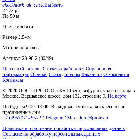
checkmark_alt_circle
Выбрать
24.73 р.
По 50 м
Цвет
лиловый
Размер
2,5мм
Материал
вискоза
Артикул
23-98-2 (80/49)
Печатный каталог
Скачать прайс-лист
Справочная
информация
Отзывы
Стать дилером
Вакансии
О компании
Контакты
© 2020
ООО «ПРОТОС и К»
Швейная фурнитура со склада в
Москве.
Варшавское шоссе, дом 132, строение 9.
На карте
По будням 9:00–19:00, Выходные: суббота, воскресенье и
праздничные дни
+7 (495) 921-39-22
/
Telegram
/
Max
/
info@protos.ru
Политика в отношении обработки персональных данных
Согласие на обработку персональных данных