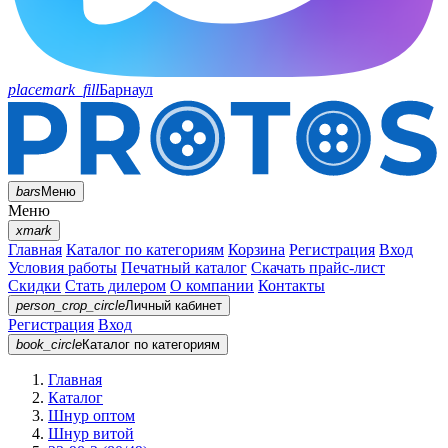
placemark_fill
Барнаул
bars
Меню
Меню
xmark
Главная
Каталог по категориям
Корзина
Регистрация
Вход
Условия работы
Печатный каталог
Скачать прайс-лист
Скидки
Стать дилером
О компании
Контакты
person_crop_circle
Личный кабинет
Регистрация
Вход
book_circle
Каталог
по категориям
Главная
Каталог
Шнур оптом
Шнур витой