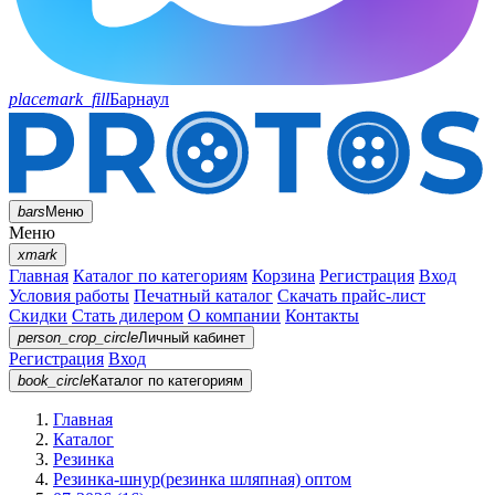
placemark_fill
Барнаул
bars
Меню
Меню
xmark
Главная
Каталог по категориям
Корзина
Регистрация
Вход
Условия работы
Печатный каталог
Скачать прайс-лист
Скидки
Стать дилером
О компании
Контакты
person_crop_circle
Личный кабинет
Регистрация
Вход
book_circle
Каталог
по категориям
Главная
Каталог
Резинка
Резинка-шнур(резинка шляпная) оптом