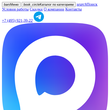
search
Поиск
bars
Меню
book_circle
Каталог
по категориям
Условия работы
Скидки
О компании
Контакты
+7 (495) 921-39-22