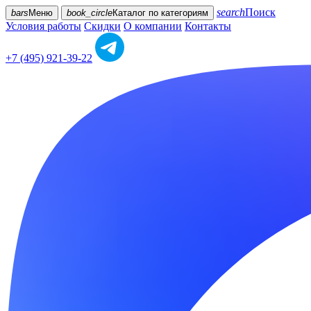
search
Поиск
bars
Меню
book_circle
Каталог
по категориям
Условия работы
Скидки
О компании
Контакты
+7 (495) 921-39-22