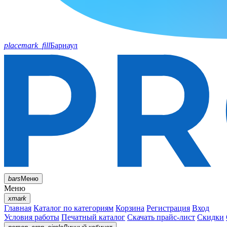
placemark_fill
Барнаул
bars
Меню
Меню
xmark
Главная
Каталог по категориям
Корзина
Регистрация
Вход
Условия работы
Печатный каталог
Скачать прайс-лист
Скидки