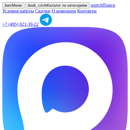
search
Поиск
bars
Меню
book_circle
Каталог
по категориям
Условия работы
Скидки
О компании
Контакты
+7 (495) 921-39-22