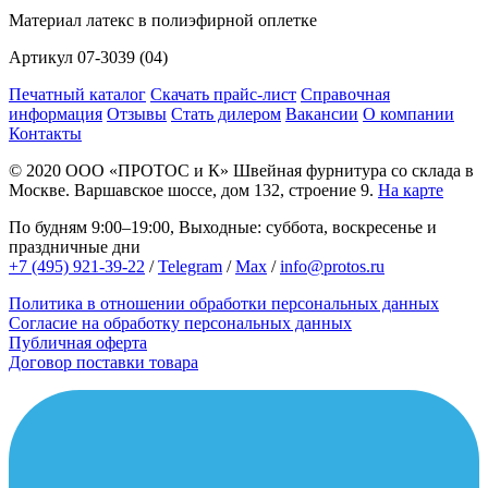
Материал
латекс в полиэфирной оплетке
Артикул
07-3039 (04)
Печатный каталог
Скачать прайс-лист
Справочная
информация
Отзывы
Стать дилером
Вакансии
О компании
Контакты
© 2020
ООО «ПРОТОС и К»
Швейная фурнитура со склада в
Москве.
Варшавское шоссе, дом 132, строение 9.
На карте
По будням 9:00–19:00, Выходные: суббота, воскресенье и
праздничные дни
+7 (495) 921-39-22
/
Telegram
/
Max
/
info@protos.ru
Политика в отношении обработки персональных данных
Согласие на обработку персональных данных
Публичная оферта
Договор поставки товара