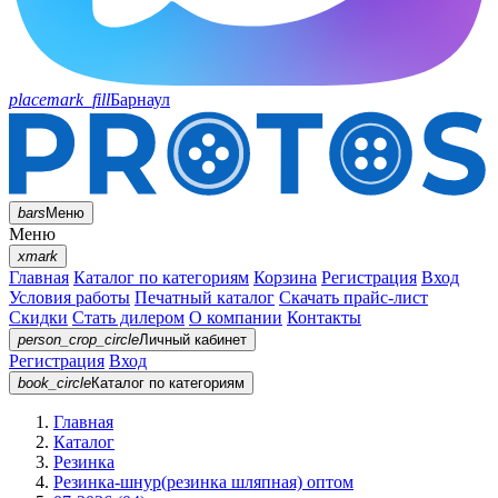
placemark_fill
Барнаул
bars
Меню
Меню
xmark
Главная
Каталог по категориям
Корзина
Регистрация
Вход
Условия работы
Печатный каталог
Скачать прайс-лист
Скидки
Стать дилером
О компании
Контакты
person_crop_circle
Личный кабинет
Регистрация
Вход
book_circle
Каталог
по категориям
Главная
Каталог
Резинка
Резинка-шнур(резинка шляпная) оптом