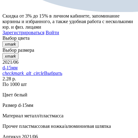
Скидка от 3% до 15%
в личном кабинете, запоминание
корзины
и
избранного
, а также удобная работа с несколькими
юр. и физ. лицами
Зарегистрироваться
Войти
Выбор цвета
xmark
Выбор размера
xmark
2021/06
d-15мм
checkmark_alt_circle
Выбрать
2.28 р.
По 1000 шт
Цвет
белый
Размер
d-15мм
Материал
металл/пластмасса
Прочее
пластмассовая ножка/алюминиевая шляпка
Артикул
2021/06