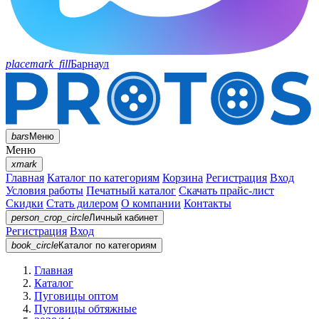
placemark_fill
Барнаул
bars
Меню
Меню
xmark
Главная
Каталог по категориям
Корзина
Регистрация
Вход
Условия работы
Печатный каталог
Скачать прайс-лист
Скидки
Стать дилером
О компании
Контакты
person_crop_circle
Личный кабинет
Регистрация
Вход
book_circle
Каталог
по категориям
Главная
Каталог
Пуговицы оптом
Пуговицы обтяжные