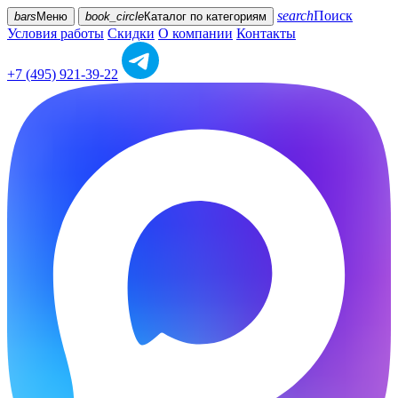
search
Поиск
bars
Меню
book_circle
Каталог
по категориям
Условия работы
Скидки
О компании
Контакты
+7 (495) 921-39-22