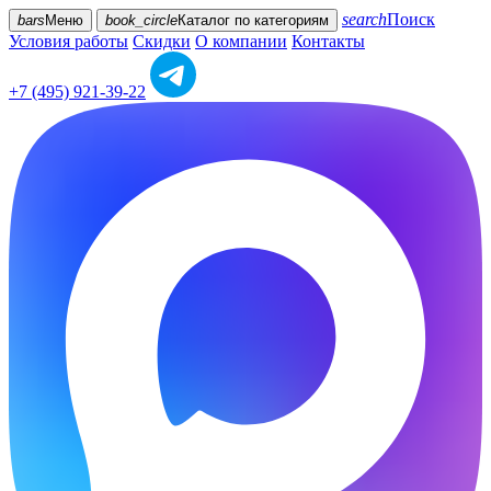
search
Поиск
bars
Меню
book_circle
Каталог
по категориям
Условия работы
Скидки
О компании
Контакты
+7 (495) 921-39-22