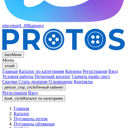
placemark_fill
Барнаул
bars
Меню
Меню
xmark
Главная
Каталог по категориям
Корзина
Регистрация
Вход
Условия работы
Печатный каталог
Скачать прайс-лист
Скидки
Стать дилером
О компании
Контакты
person_crop_circle
Личный кабинет
Регистрация
Вход
book_circle
Каталог
по категориям
Главная
Каталог
Пуговицы оптом
Пуговицы обтяжные