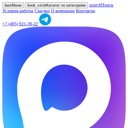
search
Поиск
bars
Меню
book_circle
Каталог
по категориям
Условия работы
Скидки
О компании
Контакты
+7 (495) 921-39-22