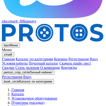
placemark_fill
Барнаул
bars
Меню
Меню
xmark
Главная
Каталог по категориям
Корзина
Регистрация
Вход
Условия работы
Печатный каталог
Скачать прайс-лист
Скидки
Стать дилером
О компании
Контакты
person_crop_circle
Личный кабинет
Регистрация
Вход
book_circle
Каталог
по категориям
Главная
Каталог
Установочное оборудование
Пуансоны (насадки)