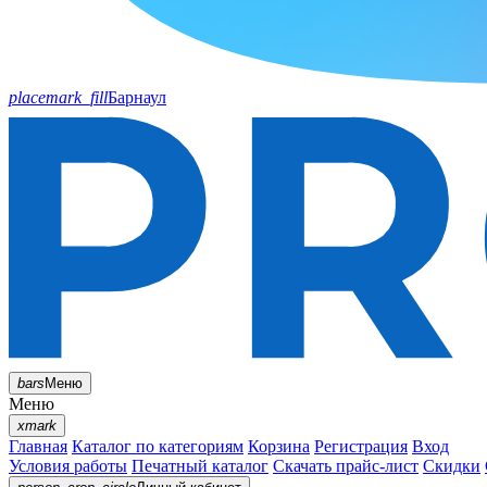
placemark_fill
Барнаул
bars
Меню
Меню
xmark
Главная
Каталог по категориям
Корзина
Регистрация
Вход
Условия работы
Печатный каталог
Скачать прайс-лист
Скидки