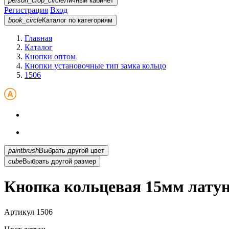
person_crop_circle
Личный кабинет
Регистрация
Вход
book_circle
Каталог
по категориям
Главная
Каталог
Кнопки оптом
Кнопки установочные тип замка кольцо
1506
paintbrush
Выбрать другой цвет
cube
Выбрать другой размер
Кнопка кольцевая 15мм латун
Артикул
1506