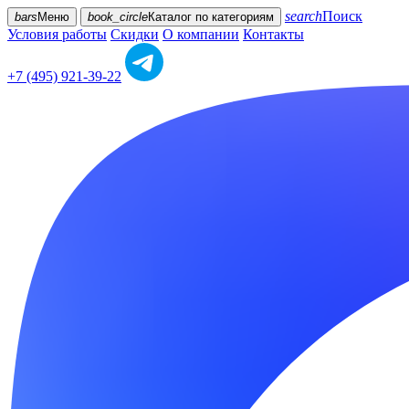
search
Поиск
bars
Меню
book_circle
Каталог
по категориям
Условия работы
Скидки
О компании
Контакты
+7 (495) 921-39-22