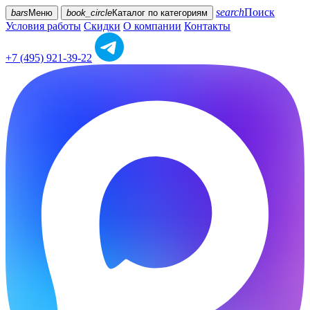
search
Поиск
bars
Меню
book_circle
Каталог
по категориям
Условия работы
Скидки
О компании
Контакты
+7 (495) 921-39-22