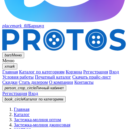
placemark_fill
Барнаул
bars
Меню
Меню
xmark
Главная
Каталог по категориям
Корзина
Регистрация
Вход
Условия работы
Печатный каталог
Скачать прайс-лист
Скидки
Стать дилером
О компании
Контакты
person_crop_circle
Личный кабинет
Регистрация
Вход
book_circle
Каталог
по категориям
Главная
Каталог
Застежка-молния оптом
Застежка-молния джинсовая