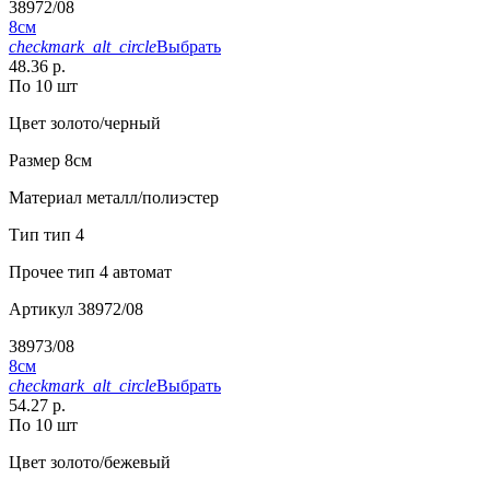
38972/08
8см
checkmark_alt_circle
Выбрать
48.36 р.
По 10 шт
Цвет
золото/черный
Размер
8см
Материал
металл/полиэстер
Тип
тип 4
Прочее
тип 4 автомат
Артикул
38972/08
38973/08
8см
checkmark_alt_circle
Выбрать
54.27 р.
По 10 шт
Цвет
золото/бежевый