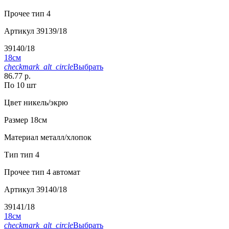
Прочее
тип 4
Артикул
39139/18
39140/18
18см
checkmark_alt_circle
Выбрать
86.77 р.
По 10 шт
Цвет
никель/экрю
Размер
18см
Материал
металл/хлопок
Тип
тип 4
Прочее
тип 4 автомат
Артикул
39140/18
39141/18
18см
checkmark_alt_circle
Выбрать