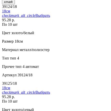
xmark
39124/18
18см
checkmark_alt_circle
Выбрать
95.28 р.
По 10 шт
Цвет
золото/белый
Размер
18см
Материал
металл/полиэстер
Тип
тип 4
Прочее
тип 4 автомат
Артикул
39124/18
39125/18
18см
checkmark_alt_circle
Выбрать
95.28 р.
По 10 шт
Цвет
золото/серый