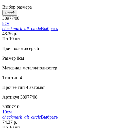
Выбор размера
xmark
38977/08
8см
checkmark_alt_circle
Выбрать
48.36 р.
По 10 шт
Цвет
золото/серый
Размер
8см
Материал
металл/полиэстер
Тип
тип 4
Прочее
тип 4 автомат
Артикул
38977/08
39007/10
10см
checkmark_alt_circle
Выбрать
74.37 р.
По 10 шт