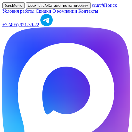
search
Поиск
bars
Меню
book_circle
Каталог
по категориям
Условия работы
Скидки
О компании
Контакты
+7 (495) 921-39-22