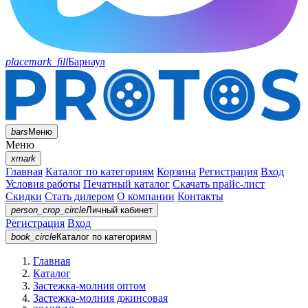
placemark_fill
Барнаул
bars
Меню
Меню
xmark
Главная
Каталог по категориям
Корзина
Регистрация
Вход
Условия работы
Печатный каталог
Скачать прайс-лист
Скидки
Стать дилером
О компании
Контакты
person_crop_circle
Личный кабинет
Регистрация
Вход
book_circle
Каталог
по категориям
Главная
Каталог
Застежка-молния оптом
Застежка-молния джинсовая