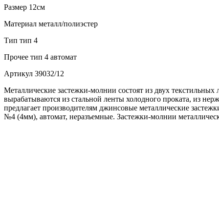
Размер
12см
Материал
металл/полиэстер
Тип
тип 4
Прочее
тип 4 автомат
Артикул
39032/12
Металлические застежки-молнии состоят из двух текстильных 
вырабатываются из стальной ленты холодного проката, из не
предлагает производителям джинсовые металлические застежки
№4 (4мм), автомат, неразъемные. Застежки-молнии металличес