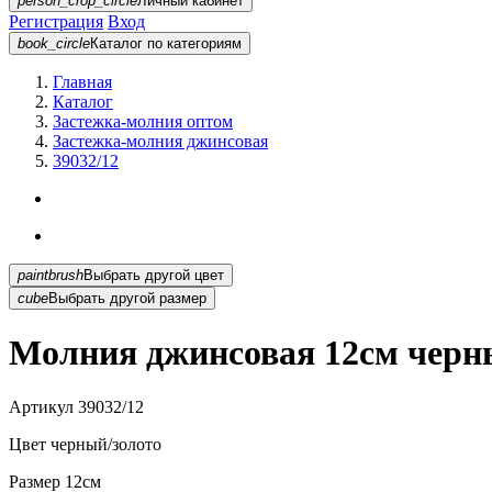
person_crop_circle
Личный кабинет
Регистрация
Вход
book_circle
Каталог
по категориям
Главная
Каталог
Застежка-молния оптом
Застежка-молния джинсовая
39032/12
paintbrush
Выбрать другой цвет
cube
Выбрать другой размер
Молния джинсовая 12см черны
Артикул
39032/12
Цвет
черный/золото
Размер
12см