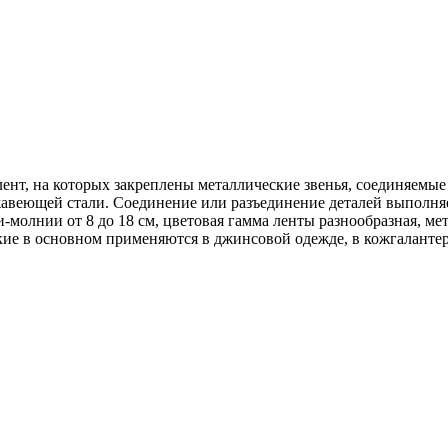
лент, на которых закреплены металлические звенья, соединяемы
ржавеющей стали. Соединение или разъединение деталей выполн
-молнии от 8 до 18 см, цветовая гамма ленты разнообразная, м
кие в основном применяются в джинсовой одежде, в кожгалантер