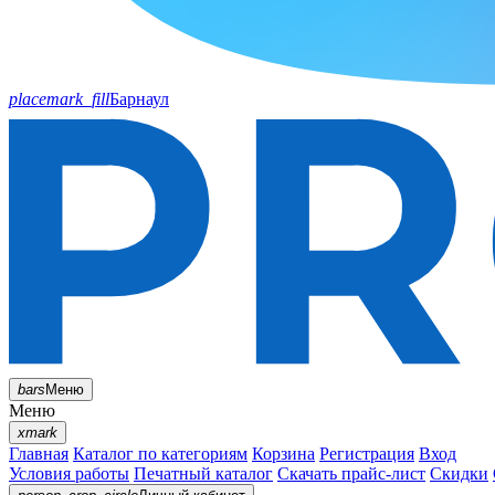
placemark_fill
Барнаул
bars
Меню
Меню
xmark
Главная
Каталог по категориям
Корзина
Регистрация
Вход
Условия работы
Печатный каталог
Скачать прайс-лист
Скидки