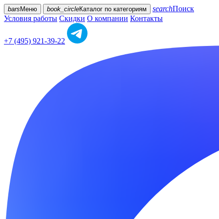
search
Поиск
bars
Меню
book_circle
Каталог
по категориям
Условия работы
Скидки
О компании
Контакты
+7 (495) 921-39-22