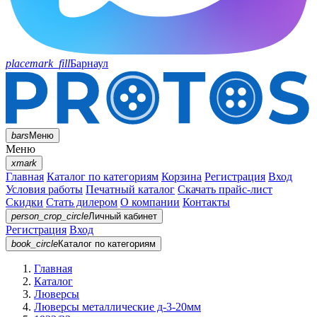
placemark_fill
Барнаул
bars
Меню
Меню
xmark
Главная
Каталог по категориям
Корзина
Регистрация
Вход
Условия работы
Печатный каталог
Скачать прайс-лист
Скидки
Стать дилером
О компании
Контакты
person_crop_circle
Личный кабинет
Регистрация
Вход
book_circle
Каталог
по категориям
Главная
Каталог
Люверсы
Люверсы металлические д-3-20мм