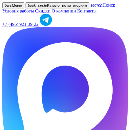
search
Поиск
bars
Меню
book_circle
Каталог
по категориям
Условия работы
Скидки
О компании
Контакты
+7 (495) 921-39-22