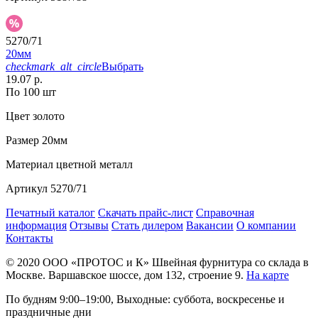
5270/71
20мм
checkmark_alt_circle
Выбрать
19.07 р.
По 100 шт
Цвет
золото
Размер
20мм
Материал
цветной металл
Артикул
5270/71
Печатный каталог
Скачать прайс-лист
Справочная
информация
Отзывы
Стать дилером
Вакансии
О компании
Контакты
© 2020
ООО «ПРОТОС и К»
Швейная фурнитура со склада в
Москве.
Варшавское шоссе, дом 132, строение 9.
На карте
По будням 9:00–19:00, Выходные: суббота, воскресенье и
праздничные дни