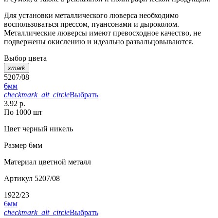
Для установки металлического люверса необходимо
воспользоваться прессом, пуансонами и дыроколом.
Металлические люверсы имеют превосходное качество, не
подвержены окислению и идеально развальцовываются.
Выбор цвета
xmark
5207/08
6мм
checkmark_alt_circle
Выбрать
3.92 р.
По 1000 шт
Цвет
черный никель
Размер
6мм
Материал
цветной металл
Артикул
5207/08
1922/23
6мм
checkmark_alt_circle
Выбрать