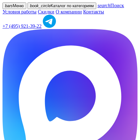
search
Поиск
bars
Меню
book_circle
Каталог
по категориям
Условия работы
Скидки
О компании
Контакты
+7 (495) 921-39-22