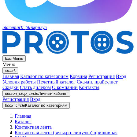
placemark_fill
Барнаул
bars
Меню
Меню
xmark
Главная
Каталог по категориям
Корзина
Регистрация
Вход
Условия работы
Печатный каталог
Скачать прайс-лист
Скидки
Стать дилером
О компании
Контакты
person_crop_circle
Личный кабинет
Регистрация
Вход
book_circle
Каталог
по категориям
Главная
Каталог
Контактная лента
Контактная лента (велькро, липучка) пришивная