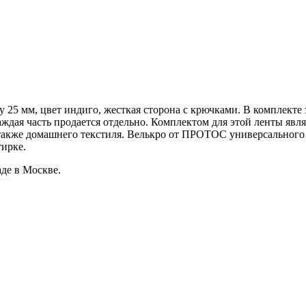
 25 мм, цвет индиго, жесткая сторона с крючками. В комплекте
каждая часть продается отдельно. Комплектом для этой ленты явл
а также домашнего текстиля. Велькро от ПРОТОС универсального
тирке.
аде в Москве.