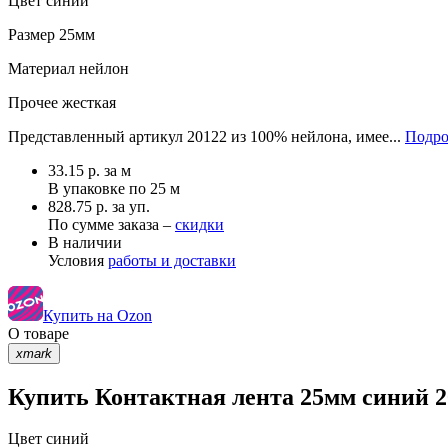
Цвет
синий
Размер
25мм
Материал
нейлон
Прочее
жесткая
Представленный артикул 20122 из 100% нейлона, имее...
Подро
33.15
р.
за м
В упаковке по
25 м
828.75 р. за уп.
По сумме заказа –
скидки
В наличии
Условия
работы и доставки
Купить на Ozon
О товаре
xmark
Купить Контактная лента 25мм синий 2
Цвет
синий