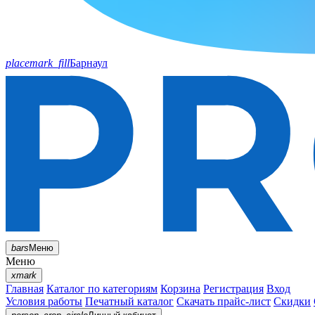
placemark_fill
Барнаул
bars
Меню
Меню
xmark
Главная
Каталог по категориям
Корзина
Регистрация
Вход
Условия работы
Печатный каталог
Скачать прайс-лист
Скидки