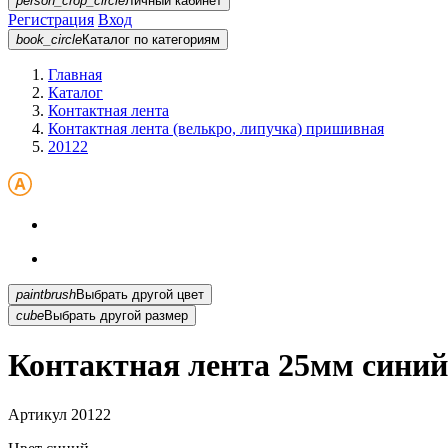
person_crop_circle
Личный кабинет
Регистрация
Вход
book_circle
Каталог
по категориям
Главная
Каталог
Контактная лента
Контактная лента (велькро, липучка) пришивная
20122
paintbrush
Выбрать другой цвет
cube
Выбрать другой размер
Контактная лента 25мм синий
Артикул
20122