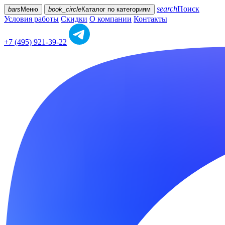
search
Поиск
bars
Меню
book_circle
Каталог
по категориям
Условия работы
Скидки
О компании
Контакты
+7 (495) 921-39-22