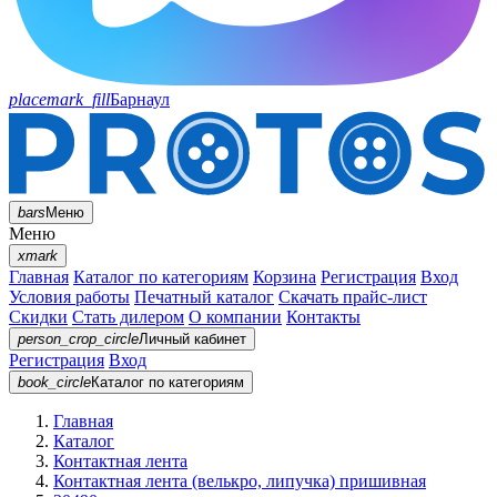
placemark_fill
Барнаул
bars
Меню
Меню
xmark
Главная
Каталог по категориям
Корзина
Регистрация
Вход
Условия работы
Печатный каталог
Скачать прайс-лист
Скидки
Стать дилером
О компании
Контакты
person_crop_circle
Личный кабинет
Регистрация
Вход
book_circle
Каталог
по категориям
Главная
Каталог
Контактная лента
Контактная лента (велькро, липучка) пришивная