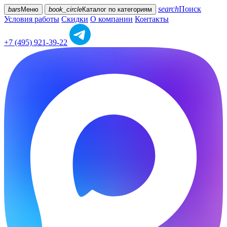
search
Поиск
bars
Меню
book_circle
Каталог
по категориям
Условия работы
Скидки
О компании
Контакты
+7 (495) 921-39-22