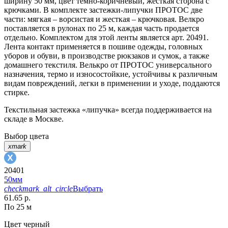
ширину 50 мм, цвет темно-коричневый, жесткая сторона с
крючками. В комплекте застежки-липучки ПРОТОС две
части: мягкая – ворсистая и жесткая – крючковая. Велкро
поставляется в рулонах по 25 м, каждая часть продается
отдельно. Комплектом для этой ленты является арт. 20491.
Лента контакт применяется в пошиве одежды, головных
уборов и обуви, в производстве рюкзаков и сумок, а также
домашнего текстиля. Велькро от ПРОТОС универсального
назначения, термо и износостойкие, устойчивы к различным
видам повреждений, легки в применении и уходе, поддаются
стирке.
Текстильная застежка «липучка» всегда поддерживается на
складе в Москве.
Выбор цвета
xmark
20401
50мм
checkmark_alt_circle
Выбрать
61.65 р.
По 25 м
Цвет
черный