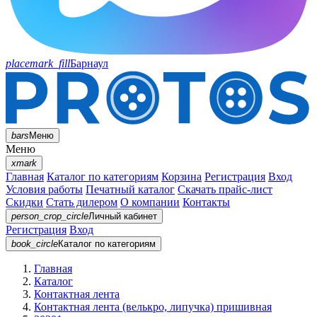
placemark_fill
Барнаул
bars
Меню
Меню
xmark
Главная
Каталог по категориям
Корзина
Регистрация
Вход
Условия работы
Печатный каталог
Скачать прайс-лист
Скидки
Стать дилером
О компании
Контакты
person_crop_circle
Личный кабинет
Регистрация
Вход
book_circle
Каталог
по категориям
Главная
Каталог
Контактная лента
Контактная лента (велькро, липучка) пришивная