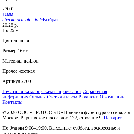
27001
16мм
checkmark_alt_circle
Выбрать
20.28 р.
По 25 м
Цвет
черный
Размер
16мм
Материал
нейлон
Прочее
жесткая
Артикул
27001
Печатный каталог
Скачать прайс-лист
Справочная
информация
Отзывы
Стать дилером
Вакансии
О компании
Контакты
© 2020
ООО «ПРОТОС и К»
Швейная фурнитура со склада в
Москве.
Варшавское шоссе, дом 132, строение 9.
На карте
По будням 9:00–19:00, Выходные: суббота, воскресенье и
праздничные дни