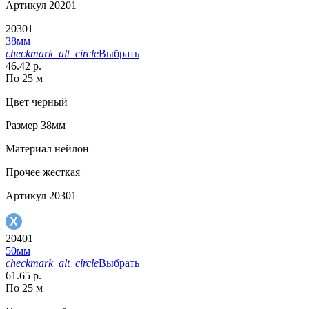
Артикул
20201
20301
38мм
checkmark_alt_circle
Выбрать
46.42 р.
По 25 м
Цвет
черный
Размер
38мм
Материал
нейлон
Прочее
жесткая
Артикул
20301
20401
50мм
checkmark_alt_circle
Выбрать
61.65 р.
По 25 м