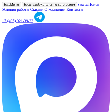
search
Поиск
bars
Меню
book_circle
Каталог
по категориям
Условия работы
Скидки
О компании
Контакты
+7 (495) 921-39-22