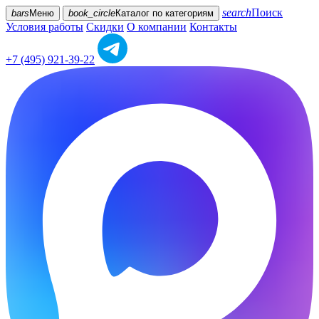
search
Поиск
bars
Меню
book_circle
Каталог
по категориям
Условия работы
Скидки
О компании
Контакты
+7 (495) 921-39-22