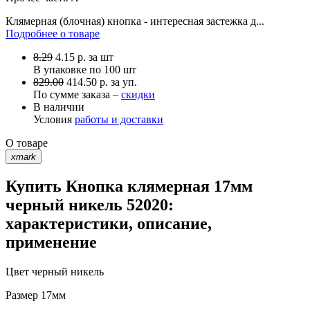
Клямерная (блочная) кнопка - интересная застежка д...
Подробнее о товаре
8.29
4.15
р.
за шт
В упаковке по
100 шт
829.00
414.50 р. за уп.
По сумме заказа –
скидки
В наличии
Условия
работы и доставки
О товаре
xmark
Купить Кнопка клямерная 17мм
черный никель 52020:
характеристики, описание,
применение
Цвет
черный никель
Размер
17мм