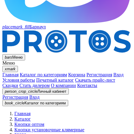
placemark_fill
Барнаул
bars
Меню
Меню
xmark
Главная
Каталог по категориям
Корзина
Регистрация
Вход
Условия работы
Печатный каталог
Скачать прайс-лист
Скидки
Стать дилером
О компании
Контакты
person_crop_circle
Личный кабинет
Регистрация
Вход
book_circle
Каталог
по категориям
Главная
Каталог
Кнопки оптом
Кнопки установочные клямерные