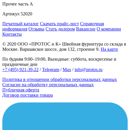
Прочее
часть A
Артикул
52020
Печатный каталог
Скачать прайс-лист
Справочная
информация
Отзывы
Стать дилером
Вакансии
О компании
Контакты
© 2020
ООО «ПРОТОС и К»
Швейная фурнитура со склада в
Москве.
Варшавское шоссе, дом 132, строение 9.
На карте
По будням 9:00–19:00, Выходные: суббота, воскресенье и
праздничные дни
+7 (495) 921-39-22
/
Telegram
/
Max
/
info@protos.ru
Политика в отношении обработки персональных данных
Согласие на обработку персональных данных
Публичная оферта
Договор поставки товара