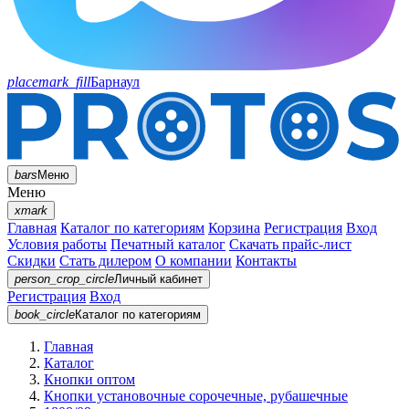
placemark_fill
Барнаул
bars
Меню
Меню
xmark
Главная
Каталог по категориям
Корзина
Регистрация
Вход
Условия работы
Печатный каталог
Скачать прайс-лист
Скидки
Стать дилером
О компании
Контакты
person_crop_circle
Личный кабинет
Регистрация
Вход
book_circle
Каталог
по категориям
Главная
Каталог
Кнопки оптом
Кнопки установочные сорочечные, рубашечные