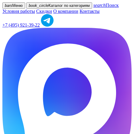
search
Поиск
bars
Меню
book_circle
Каталог
по категориям
Условия работы
Скидки
О компании
Контакты
+7 (495) 921-39-22