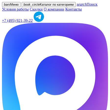
search
Поиск
bars
Меню
book_circle
Каталог
по категориям
Условия работы
Скидки
О компании
Контакты
+7 (495) 921-39-22