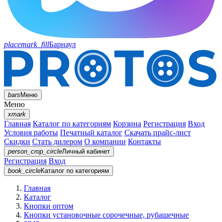
placemark_fill
Барнаул
bars
Меню
Меню
xmark
Главная
Каталог по категориям
Корзина
Регистрация
Вход
Условия работы
Печатный каталог
Скачать прайс-лист
Скидки
Стать дилером
О компании
Контакты
person_crop_circle
Личный кабинет
Регистрация
Вход
book_circle
Каталог
по категориям
Главная
Каталог
Кнопки оптом
Кнопки установочные сорочечные, рубашечные