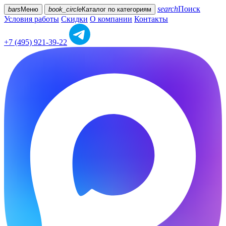
search
Поиск
bars
Меню
book_circle
Каталог
по категориям
Условия работы
Скидки
О компании
Контакты
+7 (495) 921-39-22