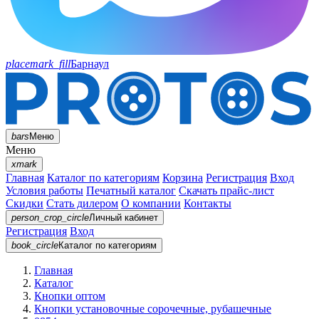
placemark_fill
Барнаул
bars
Меню
Меню
xmark
Главная
Каталог по категориям
Корзина
Регистрация
Вход
Условия работы
Печатный каталог
Скачать прайс-лист
Скидки
Стать дилером
О компании
Контакты
person_crop_circle
Личный кабинет
Регистрация
Вход
book_circle
Каталог
по категориям
Главная
Каталог
Кнопки оптом
Кнопки установочные сорочечные, рубашечные