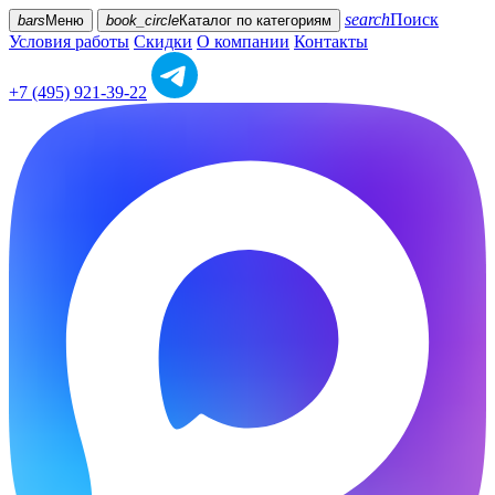
search
Поиск
bars
Меню
book_circle
Каталог
по категориям
Условия работы
Скидки
О компании
Контакты
+7 (495) 921-39-22