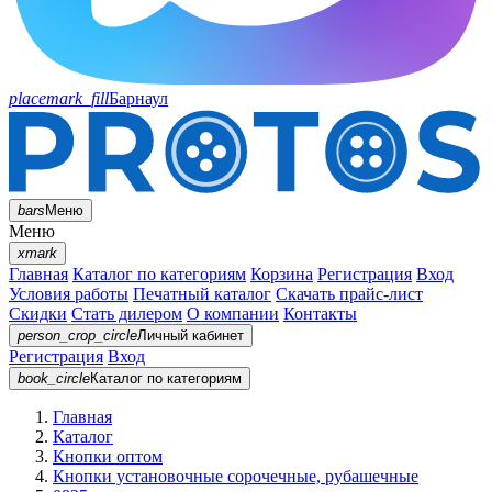
placemark_fill
Барнаул
bars
Меню
Меню
xmark
Главная
Каталог по категориям
Корзина
Регистрация
Вход
Условия работы
Печатный каталог
Скачать прайс-лист
Скидки
Стать дилером
О компании
Контакты
person_crop_circle
Личный кабинет
Регистрация
Вход
book_circle
Каталог
по категориям
Главная
Каталог
Кнопки оптом
Кнопки установочные сорочечные, рубашечные