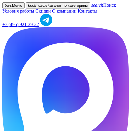
search
Поиск
bars
Меню
book_circle
Каталог
по категориям
Условия работы
Скидки
О компании
Контакты
+7 (495) 921-39-22