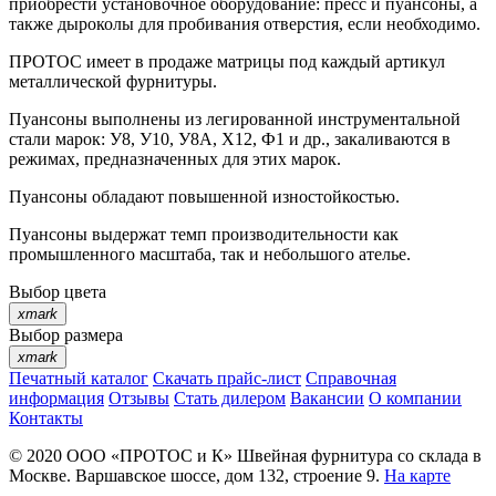
приобрести установочное оборудование: пресс и пуансоны, а
также дыроколы для пробивания отверстия, если необходимо.
ПРОТОС имеет в продаже матрицы под каждый артикул
металлической фурнитуры.
Пуансоны выполнены из легированной инструментальной
стали марок: У8, У10, У8А, Х12, Ф1 и др., закаливаются в
режимах, предназначенных для этих марок.
Пуансоны обладают повышенной изностойкостью.
Пуансоны выдержат темп производительности как
промышленного масштаба, так и небольшого ателье.
Выбор цвета
xmark
Выбор размера
xmark
Печатный каталог
Скачать прайс-лист
Справочная
информация
Отзывы
Стать дилером
Вакансии
О компании
Контакты
© 2020
ООО «ПРОТОС и К»
Швейная фурнитура со склада в
Москве.
Варшавское шоссе, дом 132, строение 9.
На карте