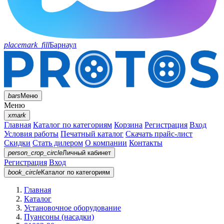
placemark_fill
Барнаул
bars
Меню
Меню
xmark
Главная
Каталог по категориям
Корзина
Регистрация
Вход
Условия работы
Печатный каталог
Скачать прайс-лист
Скидки
Стать дилером
О компании
Контакты
person_crop_circle
Личный кабинет
Регистрация
Вход
book_circle
Каталог
по категориям
Главная
Каталог
Установочное оборудование
Пуансоны (насадки)