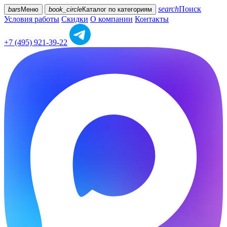
search
Поиск
bars
Меню
book_circle
Каталог
по категориям
Условия работы
Скидки
О компании
Контакты
+7 (495) 921-39-22