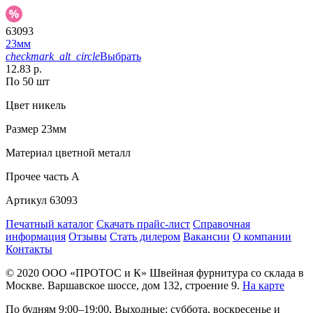
63093
23мм
checkmark_alt_circle
Выбрать
12.83 р.
По 50 шт
Цвет
никель
Размер
23мм
Материал
цветной металл
Прочее
часть A
Артикул
63093
Печатный каталог
Скачать прайс-лист
Справочная
информация
Отзывы
Стать дилером
Вакансии
О компании
Контакты
© 2020
ООО «ПРОТОС и К»
Швейная фурнитура со склада в
Москве.
Варшавское шоссе, дом 132, строение 9.
На карте
По будням 9:00–19:00, Выходные: суббота, воскресенье и