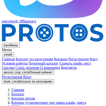
placemark_fill
Барнаул
bars
Меню
Меню
xmark
Главная
Каталог по категориям
Корзина
Регистрация
Вход
Условия работы
Печатный каталог
Скачать прайс-лист
Скидки
Стать дилером
О компании
Контакты
person_crop_circle
Личный кабинет
Регистрация
Вход
book_circle
Каталог
по категориям
Главная
Каталог
Кнопки оптом
Кнопки установочные тип замка альфа, омега