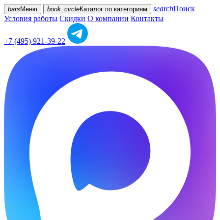
search
Поиск
bars
Меню
book_circle
Каталог
по категориям
Условия работы
Скидки
О компании
Контакты
+7 (495) 921-39-22