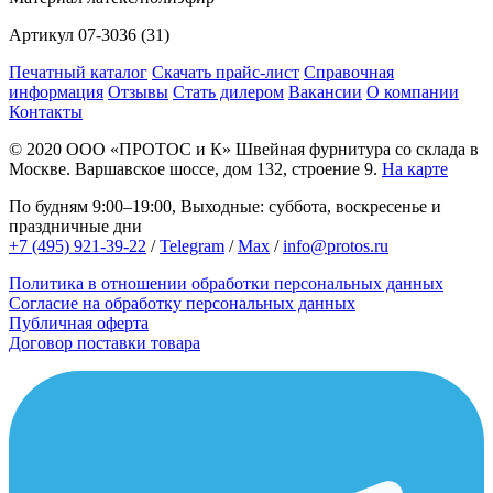
Артикул
07-3036 (31)
Печатный каталог
Скачать прайс-лист
Справочная
информация
Отзывы
Стать дилером
Вакансии
О компании
Контакты
© 2020
ООО «ПРОТОС и К»
Швейная фурнитура со склада в
Москве.
Варшавское шоссе, дом 132, строение 9.
На карте
По будням 9:00–19:00, Выходные: суббота, воскресенье и
праздничные дни
+7 (495) 921-39-22
/
Telegram
/
Max
/
info@protos.ru
Политика в отношении обработки персональных данных
Согласие на обработку персональных данных
Публичная оферта
Договор поставки товара