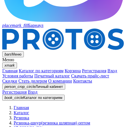
placemark_fill
Барнаул
bars
Меню
Меню
xmark
Главная
Каталог по категориям
Корзина
Регистрация
Вход
Условия работы
Печатный каталог
Скачать прайс-лист
Скидки
Стать дилером
О компании
Контакты
person_crop_circle
Личный кабинет
Регистрация
Вход
book_circle
Каталог
по категориям
Главная
Каталог
Резинка
Резинка-шнур(резинка шляпная) оптом