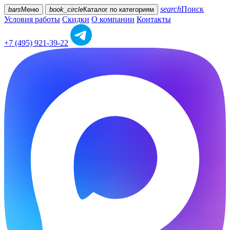
search
Поиск
bars
Меню
book_circle
Каталог
по категориям
Условия работы
Скидки
О компании
Контакты
+7 (495) 921-39-22