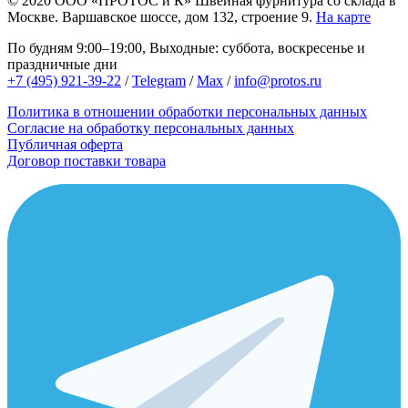
© 2020
ООО «ПРОТОС и К»
Швейная фурнитура со склада в
Москве.
Варшавское шоссе, дом 132, строение 9.
На карте
По будням 9:00–19:00, Выходные: суббота, воскресенье и
праздничные дни
+7 (495) 921-39-22
/
Telegram
/
Max
/
info@protos.ru
Политика в отношении обработки персональных данных
Согласие на обработку персональных данных
Публичная оферта
Договор поставки товара