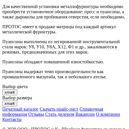
Для качественной установки металлофурнитуры необходимо
приобрести установочное оборудование: пресс и пуансоны, а
также дыроколы для пробивания отверстия, если необходимо.
ПРОТОС имеет в продаже матрицы под каждый артикул
металлической фурнитуры.
Пуансоны выполнены из легированной инструментальной
стали марок: У8, У10, У8А, Х12, Ф1 и др., закаливаются в
режимах, предназначенных для этих марок.
Пуансоны обладают повышенной изностойкостью.
Пуансоны выдержат темп производительности как
промышленного масштаба, так и небольшого ателье.
Выбор цвета
xmark
Выбор размера
xmark
Печатный каталог
Скачать прайс-лист
Справочная
информация
Отзывы
Стать дилером
Вакансии
О компании
Контакты