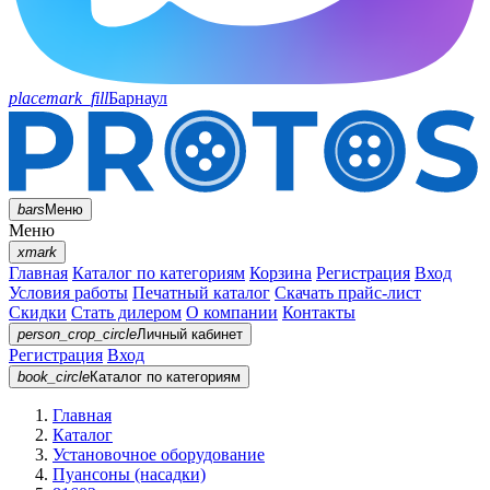
placemark_fill
Барнаул
bars
Меню
Меню
xmark
Главная
Каталог по категориям
Корзина
Регистрация
Вход
Условия работы
Печатный каталог
Скачать прайс-лист
Скидки
Стать дилером
О компании
Контакты
person_crop_circle
Личный кабинет
Регистрация
Вход
book_circle
Каталог
по категориям
Главная
Каталог
Установочное оборудование
Пуансоны (насадки)