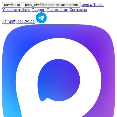
search
Поиск
bars
Меню
book_circle
Каталог
по категориям
Условия работы
Скидки
О компании
Контакты
+7 (495) 921-39-22