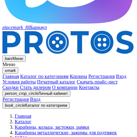
placemark_fill
Барнаул
bars
Меню
Меню
xmark
Главная
Каталог по категориям
Корзина
Регистрация
Вход
Условия работы
Печатный каталог
Скачать прайс-лист
Скидки
Стать дилером
О компании
Контакты
person_crop_circle
Личный кабинет
Регистрация
Вход
book_circle
Каталог
по категориям
Главная
Каталог
Карабины, кольца, застежки, рамки
Карабины металлические, зажимы для подтяжек