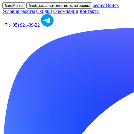
search
Поиск
bars
Меню
book_circle
Каталог
по категориям
Условия работы
Скидки
О компании
Контакты
+7 (495) 921-39-22