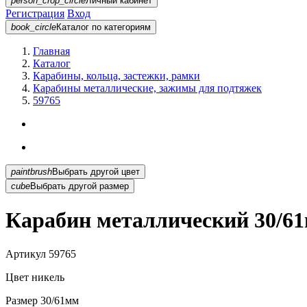
person_crop_circle
Личный кабинет
Регистрация
Вход
book_circle
Каталог
по категориям
Главная
Каталог
Карабины, кольца, застежки, рамки
Карабины металлические, зажимы для подтяжек
59765
paintbrush
Выбрать другой цвет
cube
Выбрать другой размер
Карабин металлический 30/61
Артикул
59765
Цвет
никель
Размер
30/61мм