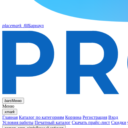
placemark_fill
Барнаул
bars
Меню
Меню
xmark
Главная
Каталог по категориям
Корзина
Регистрация
Вход
Условия работы
Печатный каталог
Скачать прайс-лист
Скидки